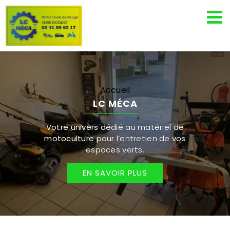
Passer
au
contenu
Accueil
LC MÉCA
Votre univers dédié au matériel de
motoculture pour l’entretien de vos
espaces verts.
EN SAVOIR PLUS